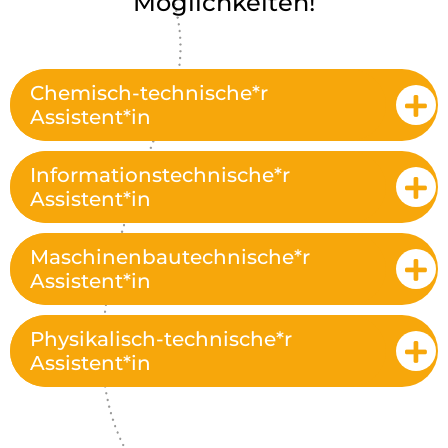
Möglichkeiten!
Chemisch-technische*r
Assistent*in
Informationstechnische*r
Assistent*in
Maschinenbautechnische*r
Assistent*in
Physikalisch-technische*r
Assistent*in