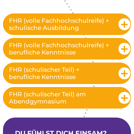
FHR (volle Fachhochschulreife) +
schulische Ausbildung
FHR (volle Fachhochschulreife) +
berufliche Kenntnisse
FHR (schulischer Teil) +
berufliche Kenntnisse
FHR (schulischer Teil) am
Abendgymnasium
DU FÜHLST DICH EINSAM?