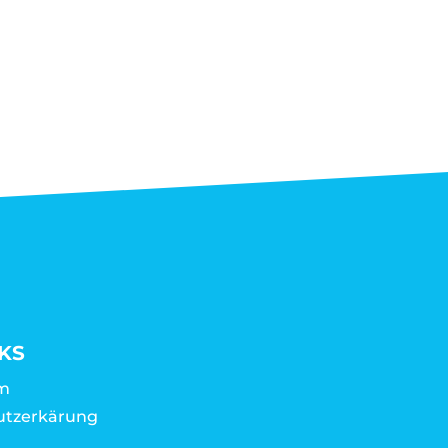
KS
m
utzerkärung