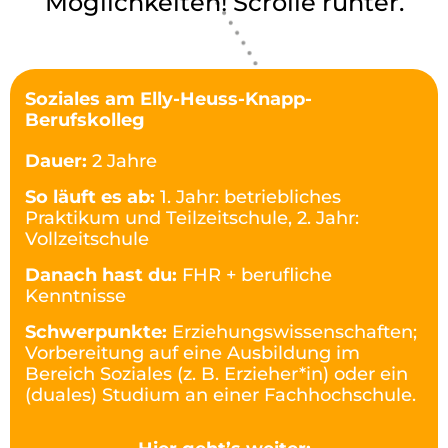
Möglichkeiten! Scrolle runter.
Soziales am Elly-Heuss-Knapp-
Berufskolleg
Dauer:
2 Jahre
So läuft es ab:
1. Jahr: betriebliches
Praktikum und Teilzeitschule, 2. Jahr:
Vollzeitschule
Danach hast du:
FHR + berufliche
Kenntnisse
Schwerpunkte:
Erziehungswissenschaften;
Vorbereitung auf eine Ausbildung im
Bereich Soziales (z. B. Erzieher*in) oder ein
(duales) Studium an einer Fachhochschule.