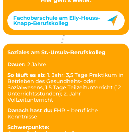
Hier geht’s weiter:
Fachoberschule am Elly-Heuss-
Knapp-Berufskolleg
Soziales am St.-Ursula-Berufskolleg
Dauer:
2 Jahre
So läuft es ab:
1. Jahr: 3,5 Tage Praktikum in
Betrieben des Gesundheits- oder
Sozialwesens, 1,5 Tage Teilzeitunterricht (12
Unterrichtsstunden); 2. Jahr
Vollzeitunterricht
Danach hast du:
FHR + berufliche
Kenntnisse
Schwerpunkte: