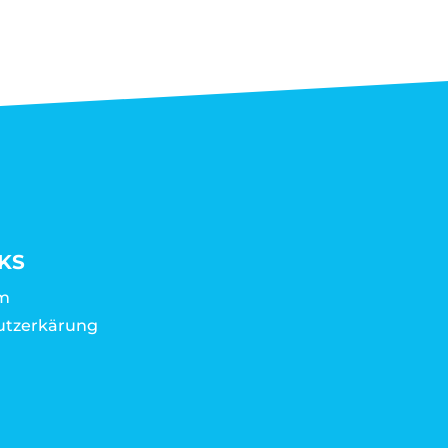
KS
m
utzerkärung