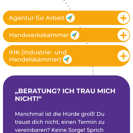
Agentur für Arbeit
Handwerkskammer
IHK (Industrie- und
Handelskammer)
„BERATUNG? ICH TRAU MICH
NICHT!“
Manchmal ist die Hürde groß! Du
traust dich nicht, einen Termin zu
vereinbaren? Keine Sorge! Sprich