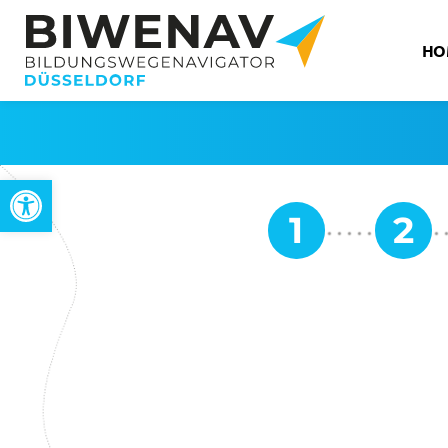
HO
Open toolbar