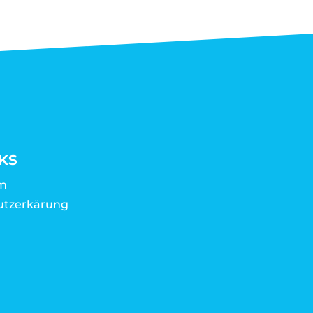
KS
m
utzerkärung