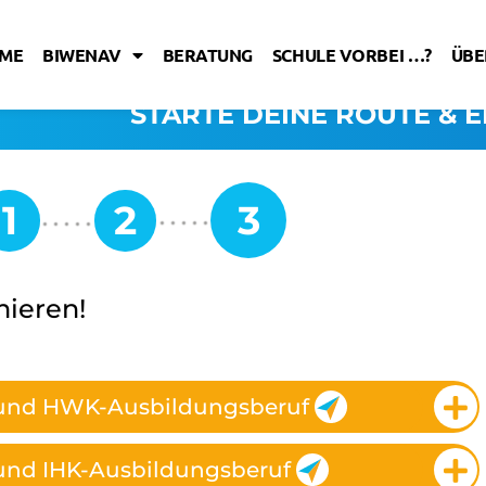
ME
BIWENAV
BERATUNG
SCHULE VORBEI …?
ÜBE
STARTE DEINE ROUTE & E
mieren!
 und HWK-Ausbildungsberuf
und IHK-Ausbildungsberuf