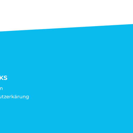
KS
m
utzerkärung