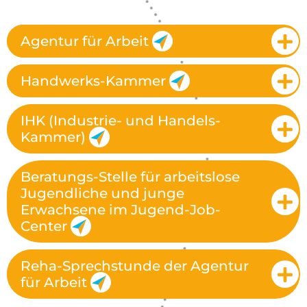
Agentur für Arbeit
Handwerks-Kammer
IHK (Industrie- und Handels-
Kammer)
Beratungs-Stelle für arbeitslose
Jugendliche und junge
Erwachsene im Jugend-Job-
Center
Reha-Sprechstunde der Agentur
für Arbeit