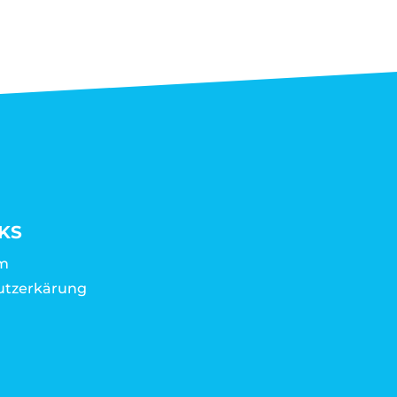
KS
m
utzerkärung