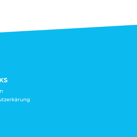
KS
m
utzerkärung