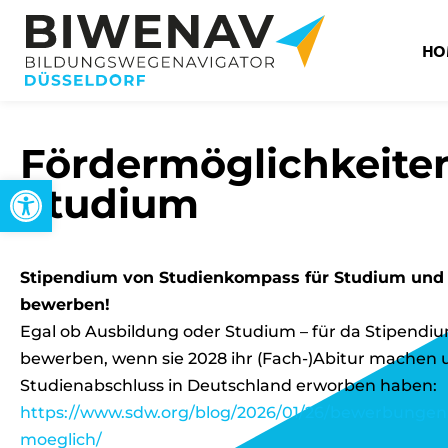
HO
Fördermöglichkeiten
Open toolbar
Studium
Stipendium von Studienkompass für Studium und A
bewerben!
Egal ob Ausbildung oder Studium – für da Stipendiu
bewerben, wenn sie 2028 ihr (Fach-)Abitur machen un
Studienabschluss in Deutschland erworben haben:
https://www.sdw.org/blog/2026/01/26/bewerbungen-
moeglich/