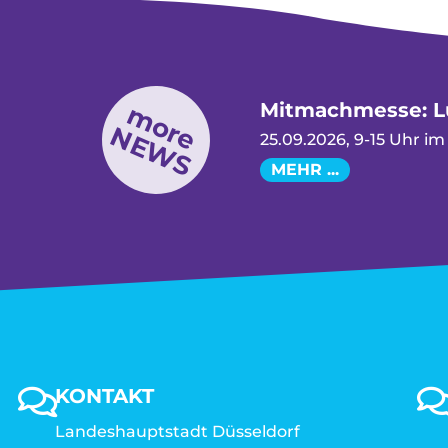
Mitmachmesse: Lu
more
NEWS
25.09.2026, 9-15 Uhr i
MEHR ...
KONTAKT
Landeshauptstadt Düsseldorf